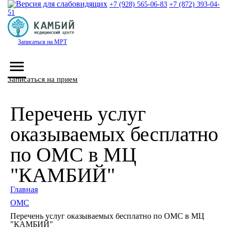
+7 (928) 565-06-83
+7 (872) 393-04-
51
Записаться на МРТ
menu
Записаться на прием
Перечень услуг
оказываемых бесплатно
по ОМС в МЦ
"КАМБИЙ"
Главная
ОМС
Перечень услуг оказываемых бесплатно по ОМС в МЦ
"КАМБИЙ"