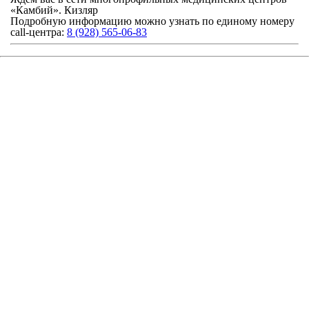
«Камбий». Кизляр
Подробную информацию можно узнать по единому номеру
call-центра:
8 (928) 565-06-83
Записаться на прием
Забора анализов на дому
Записаться на МРТ
© 2019 - 2026 Все права защищены
Политика конфиденциальности
edit