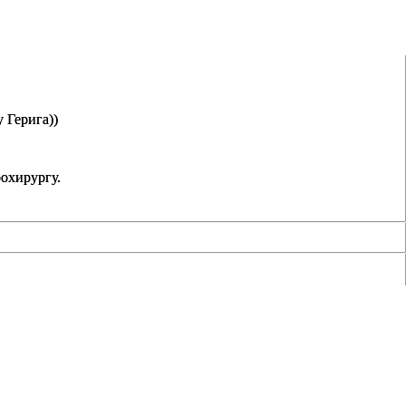
у
Герига
))
охирургу
.