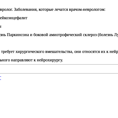
вролог
.
Заболевания
,
которые
лечатся
врачом
-
неврологом
:
ейкоэнцефалит
ы
знь
Паркинсона
и
боковой
амиотрофический
склероз
(
болезнь
Л
требует
хирургического
вмешательства
,
они
относятся
их
к
нейр
ьного
направляют
к
нейрохирургу
.
Т