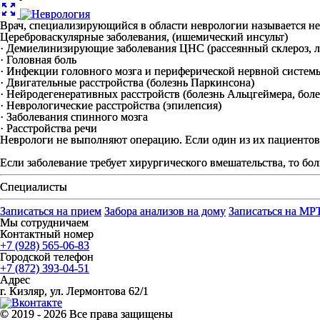
zoom_out_map
Врач
,
специализирующийся
в
области
неврологии
называется
не
Цереброваскулярные
заболевания
, (
ишемический
инсульт
)
·
Демиелинизирующие
заболевания
ЦНС
(
рассеянный
склероз
,
л
·
Головная
боль
·
Инфекции
головного
мозга
и
периферической
нервной
систем
·
Двигательные
расстройства
(
болезнь
Паркинсона
)
·
Нейродегенеративных
расстройств
(
болезнь
Альцгеймера
,
боле
·
Неврологические
расстройства
(
эпилепсия
)
·
Заболевания
спинного
мозга
·
Расстройства
речи
Неврологи
не
выполняют
операцию
.
Если
один
из
их
пациентов
Если
заболевание
требует
хирургического
вмешательства
,
то
бол
Специалисты
Записаться на прием
Забора анализов на дому
Записаться на МР
Мы сотрудничаем
Контактный номер
+7 (928) 565-06-83
Городской телефон
+7 (872) 393-04-51
Адрес
г. Кизляр, ул. Лермонтова 62/1
© 2019 - 2026 Все права защищены