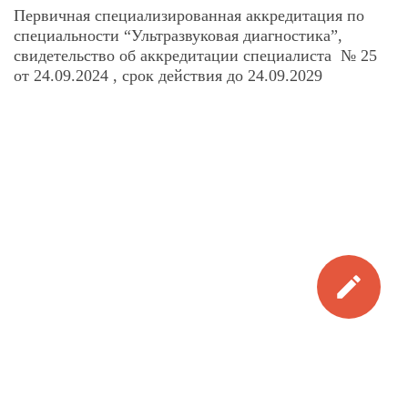
Первичная специализированная аккредитация по
специальности “Ультразвуковая диагностика”,
свидетельство об аккредитации специалиста № 25
от 24.09.2024 , срок действия до 24.09.2029
edit
Записаться на прием
Забора анализов на дому