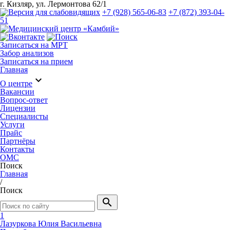
г. Кизляр, ул. Лермонтова 62/1
+7 (928) 565-06-83
+7 (872) 393-04-
51
Записаться на МРТ
Забор анализов
Записаться на прием
Главная
expand_more
О центре
Вакансии
Вопрос-ответ
Лицензии
Специалисты
Услуги
Прайс
Партнёры
Контакты
ОМС
Поиск
Главная
/
Поиск
search
1
Лазуркова Юлия Васильевна